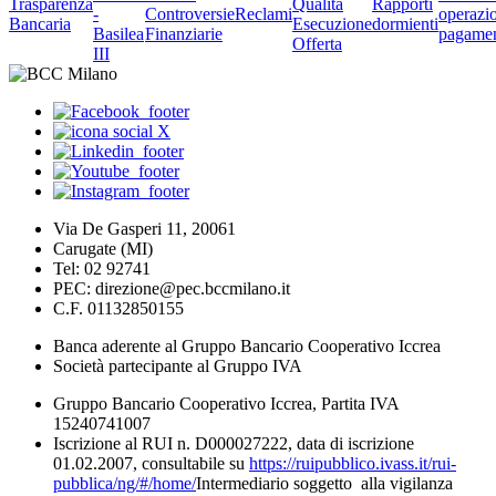
Trasparenza
Qualità
Rapporti
-
Controversie
Reclami
operazio
Bancaria
Esecuzione
dormienti
Basilea
Finanziarie
pagame
Offerta
III
Via De Gasperi 11, 20061
Carugate (MI)
Tel: 02 92741
PEC: direzione@pec.bccmilano.it
C.F. 01132850155
Banca aderente al Gruppo Bancario Cooperativo Iccrea
Società partecipante al Gruppo IVA
Gruppo Bancario Cooperativo Iccrea, Partita IVA
15240741007
Iscrizione al RUI n. D000027222, data di iscrizione
01.02.2007, consultabile su
https://ruipubblico.ivass.it/rui-
pubblica/ng/#/home/
Intermediario soggetto alla vigilanza