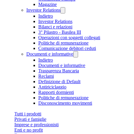
Magazine
Investor Relations
Indietro
Investor Relations
Bilanci e relazioni
3° Pilastro - Basilea III
Operazioni con soggetti collegati
Politiche di remunerazione
Comunicazione debitori ceduti
Documenti e informative
Indietro
Documenti e informative
Trasparenza Bancaria
Reclami
Definizione di Default
Antiriciclaggio
Rapporti dormienti
Politiche di remunerazione
Disconoscimento movimenti
Tutti i prodotti
Privati e famiglie
Imprese e professionisti
Enti e no profit