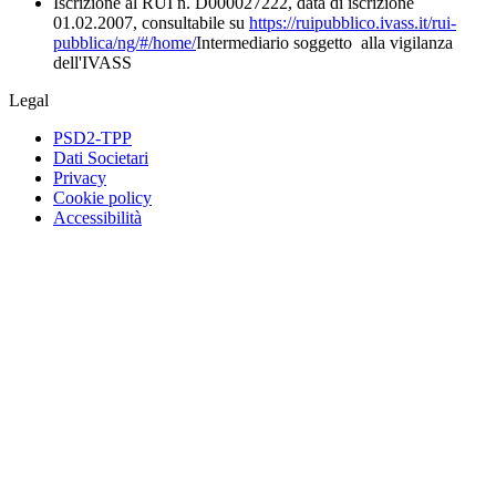
Iscrizione al RUI n. D000027222, data di iscrizione
01.02.2007, consultabile su
https://ruipubblico.ivass.it/rui-
pubblica/ng/#/home/
Intermediario soggetto alla vigilanza
dell'IVASS
Legal
PSD2-TPP
Dati Societari
Privacy
Cookie policy
Accessibilità