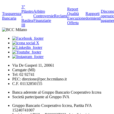
3°
Report
Pilastro
Arbitro
Discono
Trasparenza
Qualità
Rapporti
-
Controversie
Reclami
operazio
Bancaria
Esecuzione
dormienti
Basilea
Finanziarie
pagame
Offerta
III
Via De Gasperi 11, 20061
Carugate (MI)
Tel: 02 92741
PEC: direzione@pec.bccmilano.it
C.F. 01132850155
Banca aderente al Gruppo Bancario Cooperativo Iccrea
Società partecipante al Gruppo IVA
Gruppo Bancario Cooperativo Iccrea, Partita IVA
15240741007