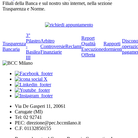
Filiali della Banca e sul nostro sito internet, nella sezione
Trasparenza e Norme.
3°
Report
Pilastro
Arbitro
Discono
Trasparenza
Qualità
Rapporti
-
Controversie
Reclami
operazio
Bancaria
Esecuzione
dormienti
Basilea
Finanziarie
pagame
Offerta
III
Via De Gasperi 11, 20061
Carugate (MI)
Tel: 02 92741
PEC: direzione@pec.bccmilano.it
C.F. 01132850155