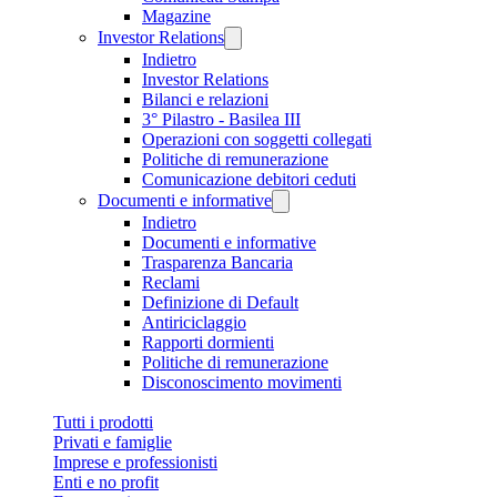
Magazine
Investor Relations
Indietro
Investor Relations
Bilanci e relazioni
3° Pilastro - Basilea III
Operazioni con soggetti collegati
Politiche di remunerazione
Comunicazione debitori ceduti
Documenti e informative
Indietro
Documenti e informative
Trasparenza Bancaria
Reclami
Definizione di Default
Antiriciclaggio
Rapporti dormienti
Politiche di remunerazione
Disconoscimento movimenti
Tutti i prodotti
Privati e famiglie
Imprese e professionisti
Enti e no profit