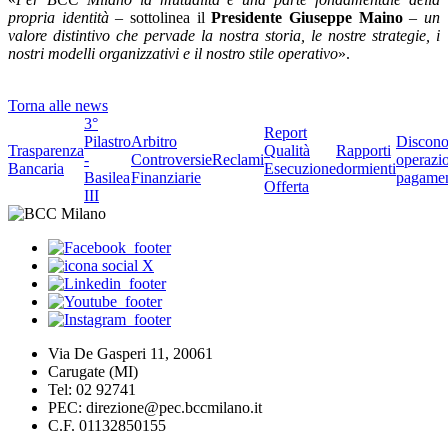
propria identità
– sottolinea il
Presidente Giuseppe Maino
–
un
valore distintivo che pervade la nostra storia, le nostre strategie, i
nostri modelli organizzativi e il nostro stile operativo
».
Torna alle news
3°
Report
Pilastro
Arbitro
Discono
Trasparenza
Qualità
Rapporti
-
Controversie
Reclami
operazio
Bancaria
Esecuzione
dormienti
Basilea
Finanziarie
pagame
Offerta
III
Via De Gasperi 11, 20061
Carugate (MI)
Tel: 02 92741
PEC: direzione@pec.bccmilano.it
C.F. 01132850155