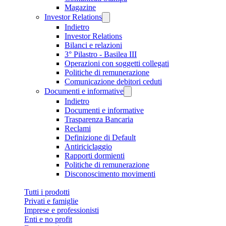
Magazine
Investor Relations
Indietro
Investor Relations
Bilanci e relazioni
3° Pilastro - Basilea III
Operazioni con soggetti collegati
Politiche di remunerazione
Comunicazione debitori ceduti
Documenti e informative
Indietro
Documenti e informative
Trasparenza Bancaria
Reclami
Definizione di Default
Antiriciclaggio
Rapporti dormienti
Politiche di remunerazione
Disconoscimento movimenti
Tutti i prodotti
Privati e famiglie
Imprese e professionisti
Enti e no profit