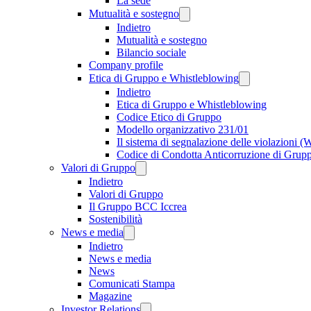
La sede
Mutualità e sostegno
Indietro
Mutualità e sostegno
Bilancio sociale
Company profile
Etica di Gruppo e Whistleblowing
Indietro
Etica di Gruppo e Whistleblowing
Codice Etico di Gruppo
Modello organizzativo 231/01
Il sistema di segnalazione delle violazioni 
Codice di Condotta Anticorruzione di Grup
Valori di Gruppo
Indietro
Valori di Gruppo
Il Gruppo BCC Iccrea
Sostenibilità
News e media
Indietro
News e media
News
Comunicati Stampa
Magazine
Investor Relations