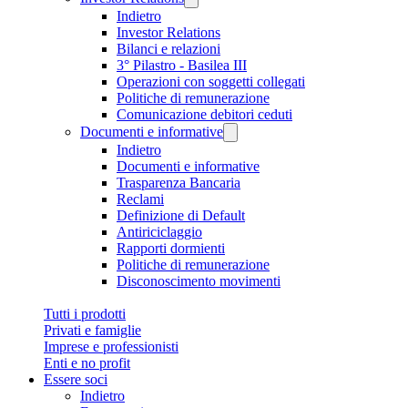
Indietro
Investor Relations
Bilanci e relazioni
3° Pilastro - Basilea III
Operazioni con soggetti collegati
Politiche di remunerazione
Comunicazione debitori ceduti
Documenti e informative
Indietro
Documenti e informative
Trasparenza Bancaria
Reclami
Definizione di Default
Antiriciclaggio
Rapporti dormienti
Politiche di remunerazione
Disconoscimento movimenti
Tutti i prodotti
Privati e famiglie
Imprese e professionisti
Enti e no profit
Essere soci
Indietro