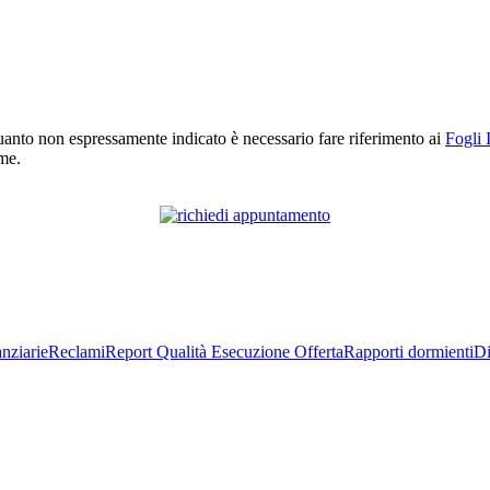
r quanto non espressamente indicato è necessario fare riferimento ai
Fogli 
rme.
nziarie
Reclami
Report Qualità Esecuzione Offerta
Rapporti dormienti
Di