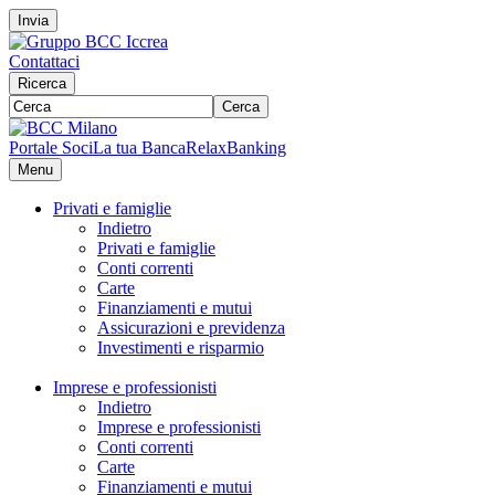
Invia
Contattaci
Ricerca
Cerca
Portale Soci
La tua Banca
RelaxBanking
Menu
Privati e famiglie
Indietro
Privati e famiglie
Conti correnti
Carte
Finanziamenti e mutui
Assicurazioni e previdenza
Investimenti e risparmio
Imprese e professionisti
Indietro
Imprese e professionisti
Conti correnti
Carte
Finanziamenti e mutui