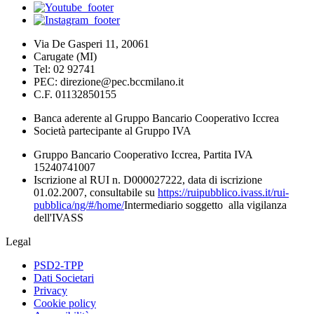
Via De Gasperi 11, 20061
Carugate (MI)
Tel: 02 92741
PEC: direzione@pec.bccmilano.it
C.F. 01132850155
Banca aderente al Gruppo Bancario Cooperativo Iccrea
Società partecipante al Gruppo IVA
Gruppo Bancario Cooperativo Iccrea, Partita IVA
15240741007
Iscrizione al RUI n. D000027222, data di iscrizione
01.02.2007, consultabile su
https://ruipubblico.ivass.it/rui-
pubblica/ng/#/home/
Intermediario soggetto alla vigilanza
dell'IVASS
Legal
PSD2-TPP
Dati Societari
Privacy
Cookie policy