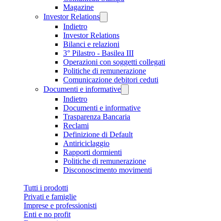
Magazine
Investor Relations
Indietro
Investor Relations
Bilanci e relazioni
3° Pilastro - Basilea III
Operazioni con soggetti collegati
Politiche di remunerazione
Comunicazione debitori ceduti
Documenti e informative
Indietro
Documenti e informative
Trasparenza Bancaria
Reclami
Definizione di Default
Antiriciclaggio
Rapporti dormienti
Politiche di remunerazione
Disconoscimento movimenti
Tutti i prodotti
Privati e famiglie
Imprese e professionisti
Enti e no profit