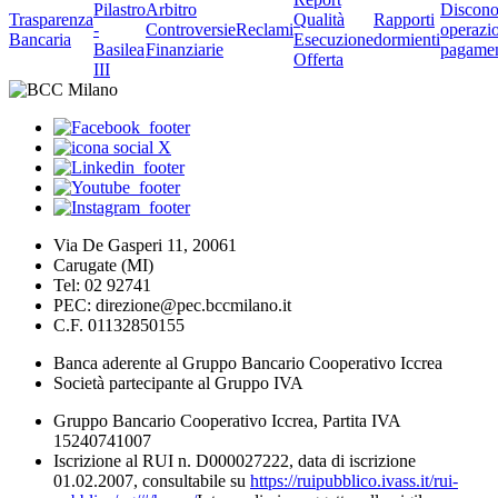
Pilastro
Arbitro
Discono
Trasparenza
Qualità
Rapporti
-
Controversie
Reclami
operazio
Bancaria
Esecuzione
dormienti
Basilea
Finanziarie
pagame
Offerta
III
Via De Gasperi 11, 20061
Carugate (MI)
Tel: 02 92741
PEC: direzione@pec.bccmilano.it
C.F. 01132850155
Banca aderente al Gruppo Bancario Cooperativo Iccrea
Società partecipante al Gruppo IVA
Gruppo Bancario Cooperativo Iccrea, Partita IVA
15240741007
Iscrizione al RUI n. D000027222, data di iscrizione
01.02.2007, consultabile su
https://ruipubblico.ivass.it/rui-