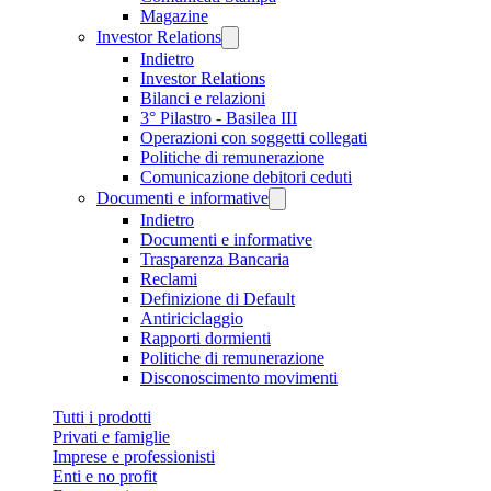
Magazine
Investor Relations
Indietro
Investor Relations
Bilanci e relazioni
3° Pilastro - Basilea III
Operazioni con soggetti collegati
Politiche di remunerazione
Comunicazione debitori ceduti
Documenti e informative
Indietro
Documenti e informative
Trasparenza Bancaria
Reclami
Definizione di Default
Antiriciclaggio
Rapporti dormienti
Politiche di remunerazione
Disconoscimento movimenti
Tutti i prodotti
Privati e famiglie
Imprese e professionisti
Enti e no profit