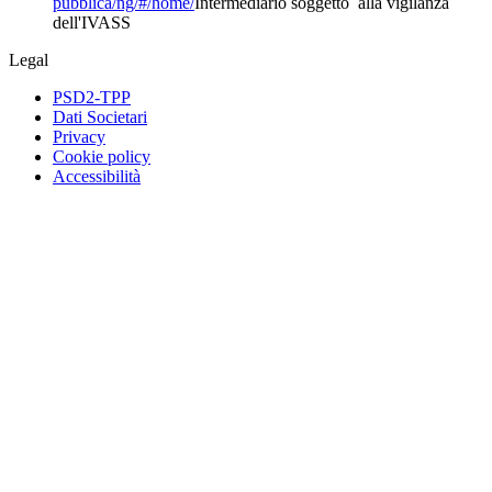
pubblica/ng/#/home/
Intermediario soggetto alla vigilanza
dell'IVASS
Legal
PSD2-TPP
Dati Societari
Privacy
Cookie policy
Accessibilità