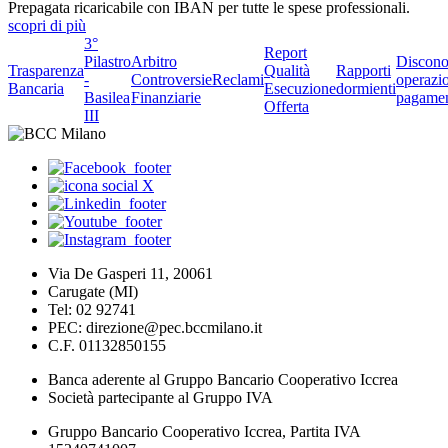
Prepagata ricaricabile con IBAN per tutte le spese professionali.
scopri di più
3°
Report
Pilastro
Arbitro
Discono
Trasparenza
Qualità
Rapporti
-
Controversie
Reclami
operazio
Bancaria
Esecuzione
dormienti
Basilea
Finanziarie
pagame
Offerta
III
Via De Gasperi 11, 20061
Carugate (MI)
Tel: 02 92741
PEC: direzione@pec.bccmilano.it
C.F. 01132850155
Banca aderente al Gruppo Bancario Cooperativo Iccrea
Società partecipante al Gruppo IVA
Gruppo Bancario Cooperativo Iccrea, Partita IVA