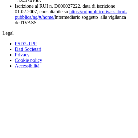
15240741007
Iscrizione al RUI n. D000027222, data di iscrizione
01.02.2007, consultabile su
https://ruipubblico.ivass.it/rui-
pubblica/ng/#/home/
Intermediario soggetto alla vigilanza
dell'IVASS
Legal
PSD2-TPP
Dati Societari
Privacy
Cookie policy
Accessibilità