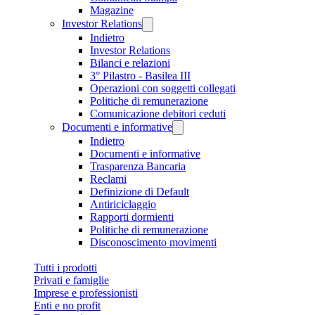
Magazine
Investor Relations
Indietro
Investor Relations
Bilanci e relazioni
3° Pilastro - Basilea III
Operazioni con soggetti collegati
Politiche di remunerazione
Comunicazione debitori ceduti
Documenti e informative
Indietro
Documenti e informative
Trasparenza Bancaria
Reclami
Definizione di Default
Antiriciclaggio
Rapporti dormienti
Politiche di remunerazione
Disconoscimento movimenti
Tutti i prodotti
Privati e famiglie
Imprese e professionisti
Enti e no profit