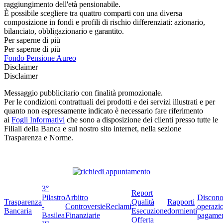
raggiungimento dell'età pensionabile.
È possibile scegliere tra quattro comparti con una diversa
composizione in fondi e profili di rischio differenziati: azionario,
bilanciato, obbligazionario e garantito.
Per saperne di più
Per saperne di più
Fondo Pensione Aureo
Disclaimer
Disclaimer
Messaggio pubblicitario con finalità promozionale.
Per le condizioni contrattuali dei prodotti e dei servizi illustrati e per
quanto non espressamente indicato è necessario fare riferimento
ai
Fogli Informativi
che sono a disposizione dei clienti presso tutte le
Filiali della Banca e sul nostro sito internet, nella sezione
Trasparenza e Norme.
3°
Report
Pilastro
Arbitro
Discono
Trasparenza
Qualità
Rapporti
-
Controversie
Reclami
operazio
Bancaria
Esecuzione
dormienti
Basilea
Finanziarie
pagame
Offerta