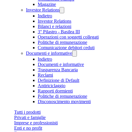
Magazine
Investor Relations
Indietro
Investor Relations
Bilanci e relazioni
3° Pilastro - Basilea III
Operazioni con soggetti collegati
Politiche di remunerazione
Comunicazione debitori ceduti
Documenti e informative
Indietro
Documenti e informative
Trasparenza Bancaria
Reclami
Definizione di Default
Antiriciclaggio
Rapporti dormienti
Politiche di remunerazione
Disconoscimento movimenti
Tutti i prodotti
Privati e famiglie
Imprese e professionisti
Enti e no profit