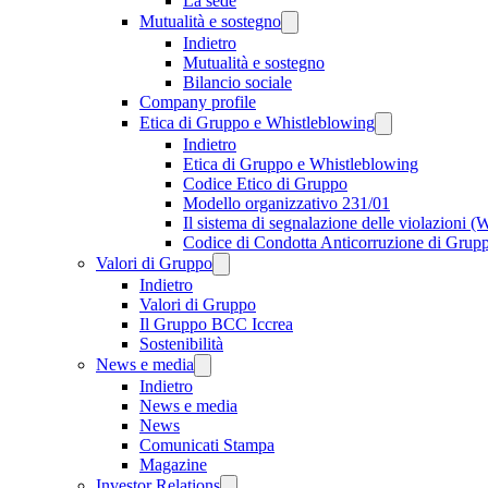
La sede
Mutualità e sostegno
Indietro
Mutualità e sostegno
Bilancio sociale
Company profile
Etica di Gruppo e Whistleblowing
Indietro
Etica di Gruppo e Whistleblowing
Codice Etico di Gruppo
Modello organizzativo 231/01
Il sistema di segnalazione delle violazioni 
Codice di Condotta Anticorruzione di Grup
Valori di Gruppo
Indietro
Valori di Gruppo
Il Gruppo BCC Iccrea
Sostenibilità
News e media
Indietro
News e media
News
Comunicati Stampa
Magazine
Investor Relations