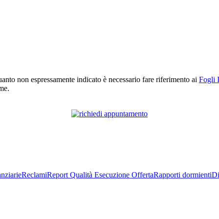
r quanto non espressamente indicato è necessario fare riferimento ai
Fogli 
rme.
nziarie
Reclami
Report Qualità Esecuzione Offerta
Rapporti dormienti
Di