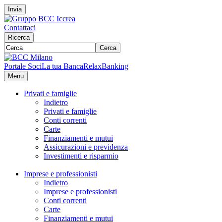
Invia
Contattaci
Ricerca
Cerca
Portale Soci
La tua Banca
RelaxBanking
Menu
Privati e famiglie
Indietro
Privati e famiglie
Conti correnti
Carte
Finanziamenti e mutui
Assicurazioni e previdenza
Investimenti e risparmio
Imprese e professionisti
Indietro
Imprese e professionisti
Conti correnti
Carte
Finanziamenti e mutui