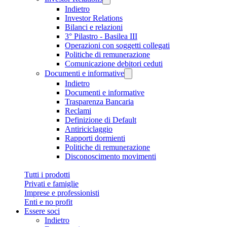
Indietro
Investor Relations
Bilanci e relazioni
3° Pilastro - Basilea III
Operazioni con soggetti collegati
Politiche di remunerazione
Comunicazione debitori ceduti
Documenti e informative
Indietro
Documenti e informative
Trasparenza Bancaria
Reclami
Definizione di Default
Antiriciclaggio
Rapporti dormienti
Politiche di remunerazione
Disconoscimento movimenti
Tutti i prodotti
Privati e famiglie
Imprese e professionisti
Enti e no profit
Essere soci
Indietro