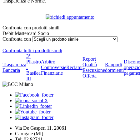
Trasparenza e Norme.
Confronta con prodotti simili
Debit Mastercard Socio
Confronta con
Confronta tutti i prodotti simili
3°
Report
Pilastro
Arbitro
Discono
Trasparenza
Qualità
Rapporti
-
Controversie
Reclami
operazio
Bancaria
Esecuzione
dormienti
Basilea
Finanziarie
pagame
Offerta
III
Via De Gasperi 11, 20061
Carugate (MI)
Tel: 02 92741