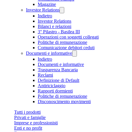
Magazine
Investor Relations
Indietro
Investor Relations
Bilanci e relazioni
3° Pilastro - Basilea III
Operazioni con soggetti collegati
Politiche di remunerazione
Comunicazione debitori ceduti
Documenti e informative
Indietro
Documenti e informative
Trasparenza Bancaria
Reclami
Definizione di Default
Antiriciclaggio
Rapporti dormienti
Politiche di remunerazione
Disconoscimento movimenti
Tutti i prodotti
Privati e famiglie
Imprese e professionisti
Enti e no profit