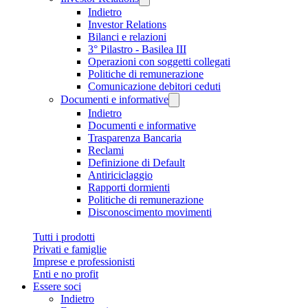
Indietro
Investor Relations
Bilanci e relazioni
3° Pilastro - Basilea III
Operazioni con soggetti collegati
Politiche di remunerazione
Comunicazione debitori ceduti
Documenti e informative
Indietro
Documenti e informative
Trasparenza Bancaria
Reclami
Definizione di Default
Antiriciclaggio
Rapporti dormienti
Politiche di remunerazione
Disconoscimento movimenti
Tutti i prodotti
Privati e famiglie
Imprese e professionisti
Enti e no profit
Essere soci
Indietro