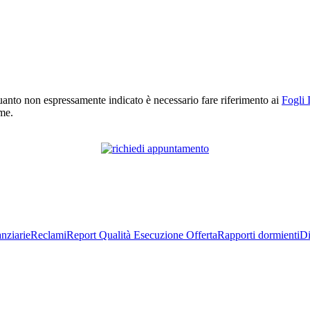
r quanto non espressamente indicato è necessario fare riferimento ai
Fogli 
rme.
nziarie
Reclami
Report Qualità Esecuzione Offerta
Rapporti dormienti
Di