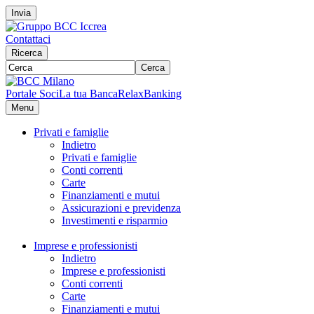
Invia
Contattaci
Ricerca
Cerca
Portale Soci
La tua Banca
RelaxBanking
Menu
Privati e famiglie
Indietro
Privati e famiglie
Conti correnti
Carte
Finanziamenti e mutui
Assicurazioni e previdenza
Investimenti e risparmio
Imprese e professionisti
Indietro
Imprese e professionisti
Conti correnti
Carte
Finanziamenti e mutui