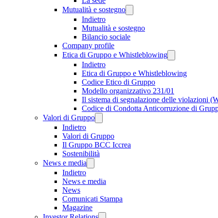
La sede
Mutualità e sostegno
Indietro
Mutualità e sostegno
Bilancio sociale
Company profile
Etica di Gruppo e Whistleblowing
Indietro
Etica di Gruppo e Whistleblowing
Codice Etico di Gruppo
Modello organizzativo 231/01
Il sistema di segnalazione delle violazioni 
Codice di Condotta Anticorruzione di Grup
Valori di Gruppo
Indietro
Valori di Gruppo
Il Gruppo BCC Iccrea
Sostenibilità
News e media
Indietro
News e media
News
Comunicati Stampa
Magazine
Investor Relations