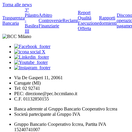
Torna alle news
3°
Report
Pilastro
Arbitro
Discono
Trasparenza
Qualità
Rapporti
-
Controversie
Reclami
operazio
Bancaria
Esecuzione
dormienti
Basilea
Finanziarie
pagame
Offerta
III
Via De Gasperi 11, 20061
Carugate (MI)
Tel: 02 92741
PEC: direzione@pec.bccmilano.it
C.F. 01132850155
Banca aderente al Gruppo Bancario Cooperativo Iccrea
Società partecipante al Gruppo IVA
Gruppo Bancario Cooperativo Iccrea, Partita IVA
15240741007