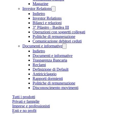
Magazine
Investor Relations
Indietro
Investor Relations
Bilanci e relazioni
3° Pilastro - Basilea III
Operazioni con soggetti collegati
Politiche di remunerazione
Comunicazione debitori ceduti
Documenti e informative
Indietro
Documenti e informative
Trasparenza Bancaria
Reclami
Definizione di Default
Antiriciclaggio
Rapporti dormienti
Politiche di remunerazione
Disconoscimento movimenti
Tutti i prodotti
Privati e famiglie
Imprese e professionisti
Enti e no profit