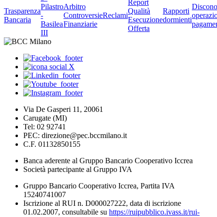
Report
Pilastro
Arbitro
Discono
Trasparenza
Qualità
Rapporti
-
Controversie
Reclami
operazio
Bancaria
Esecuzione
dormienti
Basilea
Finanziarie
pagame
Offerta
III
Via De Gasperi 11, 20061
Carugate (MI)
Tel: 02 92741
PEC: direzione@pec.bccmilano.it
C.F. 01132850155
Banca aderente al Gruppo Bancario Cooperativo Iccrea
Società partecipante al Gruppo IVA
Gruppo Bancario Cooperativo Iccrea, Partita IVA
15240741007
Iscrizione al RUI n. D000027222, data di iscrizione
01.02.2007, consultabile su
https://ruipubblico.ivass.it/rui-