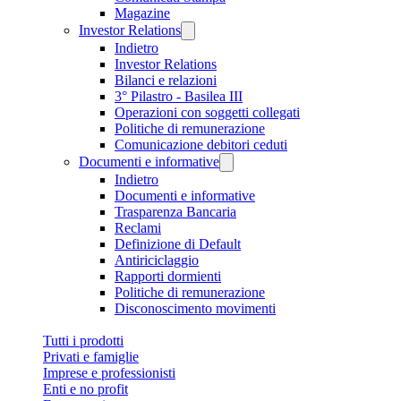
Magazine
Investor Relations
Indietro
Investor Relations
Bilanci e relazioni
3° Pilastro - Basilea III
Operazioni con soggetti collegati
Politiche di remunerazione
Comunicazione debitori ceduti
Documenti e informative
Indietro
Documenti e informative
Trasparenza Bancaria
Reclami
Definizione di Default
Antiriciclaggio
Rapporti dormienti
Politiche di remunerazione
Disconoscimento movimenti
Tutti i prodotti
Privati e famiglie
Imprese e professionisti
Enti e no profit