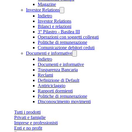
Magazine
Investor Relations
Indietro
Investor Relations
Bilanci e relazioni
3° Pilastro - Basilea III
Operazioni con soggetti collegati
Politiche di remunerazione
Comunicazione debitori ceduti
Documenti e informative
Indietro
Documenti e informative
Trasparenza Bancaria
Reclami
Definizione di Default
Antiriciclaggio
Rapporti dormienti
Politiche di remunerazione
Disconoscimento movimenti
Tutti i prodotti
Privati e famiglie
Imprese e professionisti
Enti e no profit