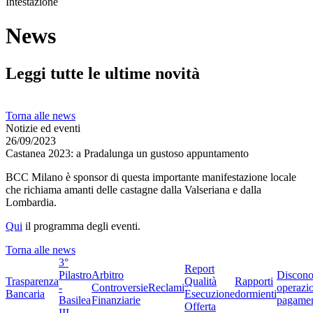
Intestazione
News
Leggi tutte le ultime novità
Torna alle news
Notizie ed eventi
26/09/2023
Castanea 2023: a Pradalunga un gustoso appuntamento
BCC Milano è sponsor di questa importante manifestazione locale
che richiama amanti delle castagne dalla Valseriana e dalla
Lombardia.
Qui
il programma degli eventi.
Torna alle news
3°
Report
Pilastro
Arbitro
Discono
Trasparenza
Qualità
Rapporti
-
Controversie
Reclami
operazio
Bancaria
Esecuzione
dormienti
Basilea
Finanziarie
pagame
Offerta
III