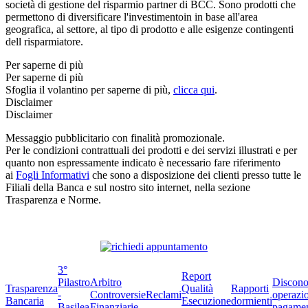
società di gestione del risparmio partner di BCC. Sono prodotti che
permettono di diversificare l'investimentoin in base all'area
geografica, al settore, al tipo di prodotto e alle esigenze contingenti
dell risparmiatore.
Per saperne di più
Per saperne di più
Sfoglia il volantino per saperne di più,
clicca qui
.
Disclaimer
Disclaimer
Messaggio pubblicitario con finalità promozionale.
Per le condizioni contrattuali dei prodotti e dei servizi illustrati e per
quanto non espressamente indicato è necessario fare riferimento
ai
Fogli Informativi
che sono a disposizione dei clienti presso tutte le
Filiali della Banca e sul nostro sito internet, nella sezione
Trasparenza e Norme.
3°
Report
Pilastro
Arbitro
Discono
Trasparenza
Qualità
Rapporti
-
Controversie
Reclami
operazio
Bancaria
Esecuzione
dormienti
Basilea
Finanziarie
pagame