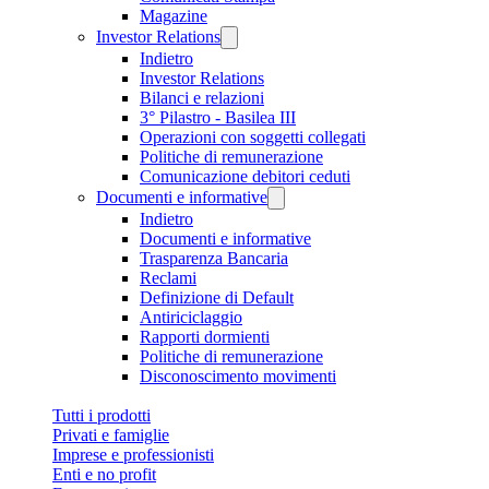
Magazine
Investor Relations
Indietro
Investor Relations
Bilanci e relazioni
3° Pilastro - Basilea III
Operazioni con soggetti collegati
Politiche di remunerazione
Comunicazione debitori ceduti
Documenti e informative
Indietro
Documenti e informative
Trasparenza Bancaria
Reclami
Definizione di Default
Antiriciclaggio
Rapporti dormienti
Politiche di remunerazione
Disconoscimento movimenti
Tutti i prodotti
Privati e famiglie
Imprese e professionisti
Enti e no profit