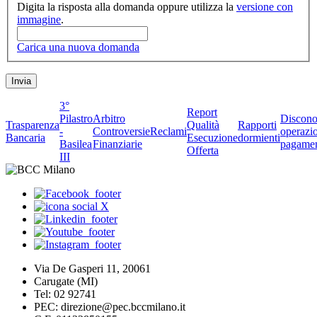
Digita la risposta alla domanda oppure utilizza la
versione con
immagine
.
Carica una nuova domanda
3°
Report
Pilastro
Arbitro
Discono
Trasparenza
Qualità
Rapporti
-
Controversie
Reclami
operazio
Bancaria
Esecuzione
dormienti
Basilea
Finanziarie
pagame
Offerta
III
Via De Gasperi 11, 20061
Carugate (MI)
Tel: 02 92741
PEC: direzione@pec.bccmilano.it