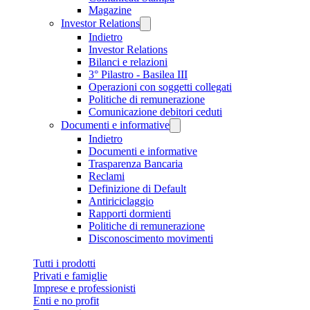
Magazine
Investor Relations
Indietro
Investor Relations
Bilanci e relazioni
3° Pilastro - Basilea III
Operazioni con soggetti collegati
Politiche di remunerazione
Comunicazione debitori ceduti
Documenti e informative
Indietro
Documenti e informative
Trasparenza Bancaria
Reclami
Definizione di Default
Antiriciclaggio
Rapporti dormienti
Politiche di remunerazione
Disconoscimento movimenti
Tutti i prodotti
Privati e famiglie
Imprese e professionisti
Enti e no profit