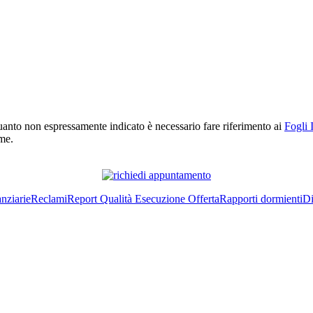
r quanto non espressamente indicato è necessario fare riferimento ai
Fogli 
rme.
nziarie
Reclami
Report Qualità Esecuzione Offerta
Rapporti dormienti
Di