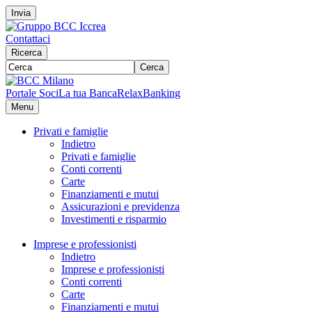
Invia
Contattaci
Ricerca
Cerca
Portale Soci
La tua Banca
RelaxBanking
Menu
Privati e famiglie
Indietro
Privati e famiglie
Conti correnti
Carte
Finanziamenti e mutui
Assicurazioni e previdenza
Investimenti e risparmio
Imprese e professionisti
Indietro
Imprese e professionisti
Conti correnti
Carte
Finanziamenti e mutui