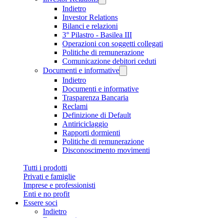
Indietro
Investor Relations
Bilanci e relazioni
3° Pilastro - Basilea III
Operazioni con soggetti collegati
Politiche di remunerazione
Comunicazione debitori ceduti
Documenti e informative
Indietro
Documenti e informative
Trasparenza Bancaria
Reclami
Definizione di Default
Antiriciclaggio
Rapporti dormienti
Politiche di remunerazione
Disconoscimento movimenti
Tutti i prodotti
Privati e famiglie
Imprese e professionisti
Enti e no profit
Essere soci
Indietro