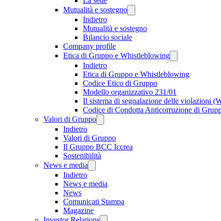
La sede
Mutualità e sostegno
Indietro
Mutualità e sostegno
Bilancio sociale
Company profile
Etica di Gruppo e Whistleblowing
Indietro
Etica di Gruppo e Whistleblowing
Codice Etico di Gruppo
Modello organizzativo 231/01
Il sistema di segnalazione delle violazioni 
Codice di Condotta Anticorruzione di Grup
Valori di Gruppo
Indietro
Valori di Gruppo
Il Gruppo BCC Iccrea
Sostenibilità
News e media
Indietro
News e media
News
Comunicati Stampa
Magazine
Investor Relations