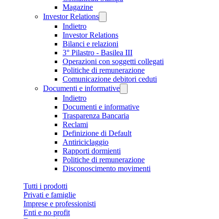
Magazine
Investor Relations
Indietro
Investor Relations
Bilanci e relazioni
3° Pilastro - Basilea III
Operazioni con soggetti collegati
Politiche di remunerazione
Comunicazione debitori ceduti
Documenti e informative
Indietro
Documenti e informative
Trasparenza Bancaria
Reclami
Definizione di Default
Antiriciclaggio
Rapporti dormienti
Politiche di remunerazione
Disconoscimento movimenti
Tutti i prodotti
Privati e famiglie
Imprese e professionisti
Enti e no profit