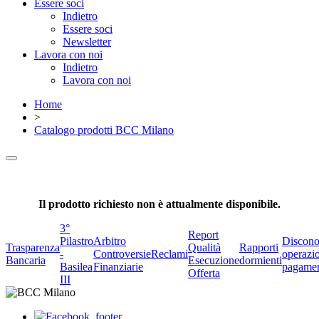
Essere soci
Indietro
Essere soci
Newsletter
Lavora con noi
Indietro
Lavora con noi
Home
>
Catalogo prodotti BCC Milano
Il prodotto richiesto non è attualmente disponibile.
3°
Report
Pilastro
Arbitro
Discono
Trasparenza
Qualità
Rapporti
-
Controversie
Reclami
operazio
Bancaria
Esecuzione
dormienti
Basilea
Finanziarie
pagame
Offerta
III