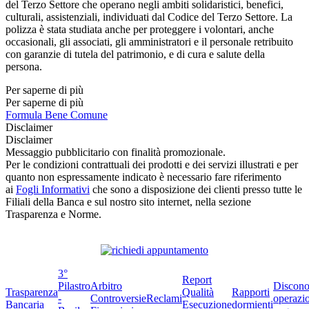
del Terzo Settore che operano negli ambiti solidaristici, benefici,
culturali, assistenziali, individuati dal Codice del Terzo Settore. La
polizza è stata studiata anche per proteggere i volontari, anche
occasionali, gli associati, gli amministratori e il personale retribuito
con garanzie di tutela del patrimonio, e di cura e salute della
persona.
Per saperne di più
Per saperne di più
Formula Bene Comune
Disclaimer
Disclaimer
Messaggio pubblicitario con finalità promozionale.
Per le condizioni contrattuali dei prodotti e dei servizi illustrati e per
quanto non espressamente indicato è necessario fare riferimento
ai
Fogli Informativi
che sono a disposizione dei clienti presso tutte le
Filiali della Banca e sul nostro sito internet, nella sezione
Trasparenza e Norme.
3°
Report
Pilastro
Arbitro
Discono
Trasparenza
Qualità
Rapporti
-
Controversie
Reclami
operazio
Bancaria
Esecuzione
dormienti