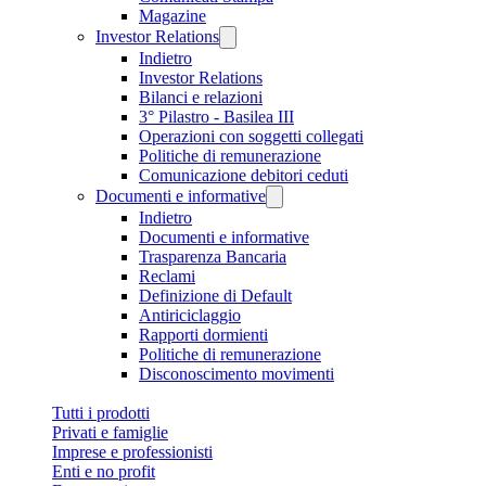
Magazine
Investor Relations
Indietro
Investor Relations
Bilanci e relazioni
3° Pilastro - Basilea III
Operazioni con soggetti collegati
Politiche di remunerazione
Comunicazione debitori ceduti
Documenti e informative
Indietro
Documenti e informative
Trasparenza Bancaria
Reclami
Definizione di Default
Antiriciclaggio
Rapporti dormienti
Politiche di remunerazione
Disconoscimento movimenti
Tutti i prodotti
Privati e famiglie
Imprese e professionisti
Enti e no profit