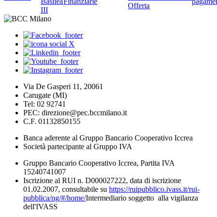
Basilea
Finanziarie
pagame
Offerta
III
Via De Gasperi 11, 20061
Carugate (MI)
Tel: 02 92741
PEC: direzione@pec.bccmilano.it
C.F. 01132850155
Banca aderente al Gruppo Bancario Cooperativo Iccrea
Società partecipante al Gruppo IVA
Gruppo Bancario Cooperativo Iccrea, Partita IVA
15240741007
Iscrizione al RUI n. D000027222, data di iscrizione
01.02.2007, consultabile su
https://ruipubblico.ivass.it/rui-
pubblica/ng/#/home/
Intermediario soggetto alla vigilanza
dell'IVASS