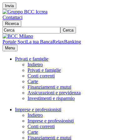
Invia
Contattaci
Ricerca
Cerca
Portale Soci
La tua Banca
RelaxBanking
Menu
Privati e famiglie
Indietro
Privati e famiglie
Conti correnti
Carte
Finanziamenti e mutui
Assicurazioni e previdenza
Investimenti e risparmio
Imprese e professionisti
Indietro
Imprese e professionisti
Conti correnti
Carte
Finanziamenti e mutui