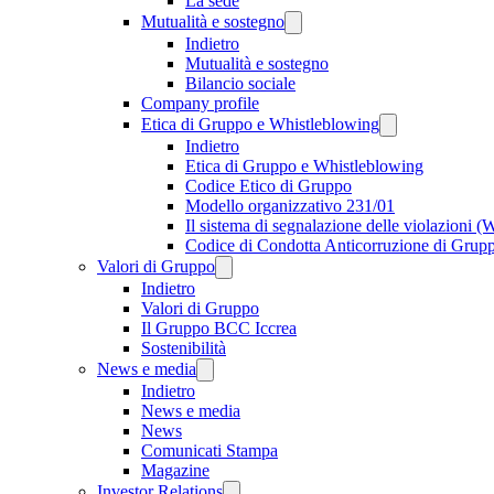
La sede
Mutualità e sostegno
Indietro
Mutualità e sostegno
Bilancio sociale
Company profile
Etica di Gruppo e Whistleblowing
Indietro
Etica di Gruppo e Whistleblowing
Codice Etico di Gruppo
Modello organizzativo 231/01
Il sistema di segnalazione delle violazioni 
Codice di Condotta Anticorruzione di Grup
Valori di Gruppo
Indietro
Valori di Gruppo
Il Gruppo BCC Iccrea
Sostenibilità
News e media
Indietro
News e media
News
Comunicati Stampa
Magazine
Investor Relations