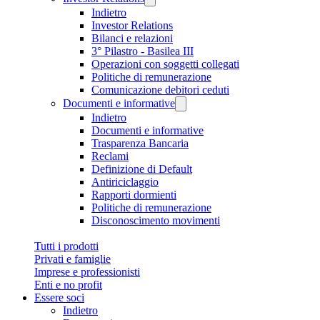
Indietro
Investor Relations
Bilanci e relazioni
3° Pilastro - Basilea III
Operazioni con soggetti collegati
Politiche di remunerazione
Comunicazione debitori ceduti
Documenti e informative
Indietro
Documenti e informative
Trasparenza Bancaria
Reclami
Definizione di Default
Antiriciclaggio
Rapporti dormienti
Politiche di remunerazione
Disconoscimento movimenti
Tutti i prodotti
Privati e famiglie
Imprese e professionisti
Enti e no profit
Essere soci
Indietro