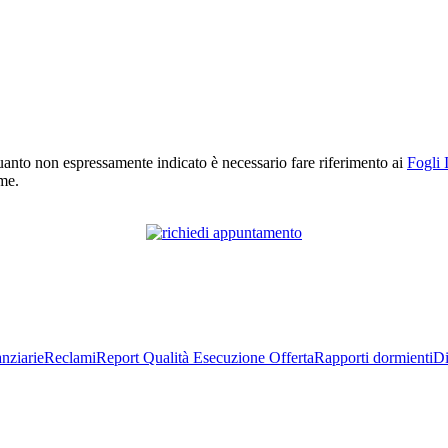
r quanto non espressamente indicato è necessario fare riferimento ai
Fogli 
rme.
nziarie
Reclami
Report Qualità Esecuzione Offerta
Rapporti dormienti
Di