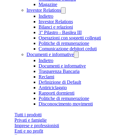
Magazine
Investor Relations
Indietro
Investor Relations
Bilanci e relazioni
3° Pilastro - Basilea III
Operazioni con soggetti collegati
Politiche di remunerazione
Comunicazione debitori ceduti
Documenti e informative
Indietro
Documenti e informative
Trasparenza Bancaria
Reclami
Definizione di Default
Antiriciclaggio
Rapporti dormienti
Politiche di remunerazione
Disconoscimento movimenti
Tutti i prodotti
Privati e famiglie
Imprese e professionisti
Enti e no profit