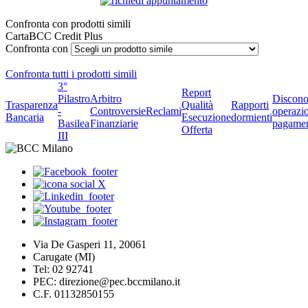
Confronta con prodotti simili
CartaBCC Credit Plus
Confronta con
Confronta tutti i prodotti simili
3°
Report
Pilastro
Arbitro
Discono
Trasparenza
Qualità
Rapporti
-
Controversie
Reclami
operazio
Bancaria
Esecuzione
dormienti
Basilea
Finanziarie
pagame
Offerta
III
Via De Gasperi 11, 20061
Carugate (MI)
Tel: 02 92741
PEC: direzione@pec.bccmilano.it
C.F. 01132850155