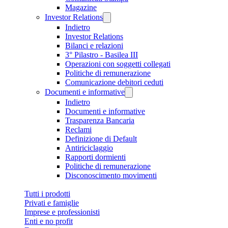
Magazine
Investor Relations
Indietro
Investor Relations
Bilanci e relazioni
3° Pilastro - Basilea III
Operazioni con soggetti collegati
Politiche di remunerazione
Comunicazione debitori ceduti
Documenti e informative
Indietro
Documenti e informative
Trasparenza Bancaria
Reclami
Definizione di Default
Antiriciclaggio
Rapporti dormienti
Politiche di remunerazione
Disconoscimento movimenti
Tutti i prodotti
Privati e famiglie
Imprese e professionisti
Enti e no profit