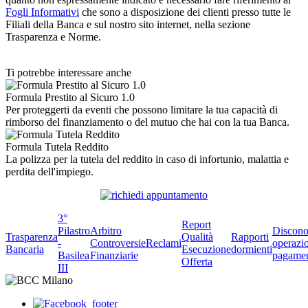
Fogli Informativi
che sono a disposizione dei clienti presso tutte le
Filiali della Banca e sul nostro sito internet, nella sezione
Trasparenza e Norme.
Ti potrebbe interessare anche
Formula Prestito al Sicuro 1.0
Per proteggerti da eventi che possono limitare la tua capacità di
rimborso del finanziamento o del mutuo che hai con la tua Banca.
Formula Tutela Reddito
La polizza per la tutela del reddito in caso di infortunio, malattia e
perdita dell'impiego.
3°
Report
Pilastro
Arbitro
Discono
Trasparenza
Qualità
Rapporti
-
Controversie
Reclami
operazio
Bancaria
Esecuzione
dormienti
Basilea
Finanziarie
pagame
Offerta
III