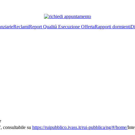
nziarie
Reclami
Report Qualità Esecuzione Offerta
Rapporti dormienti
Di
7
, consultabile su
https://ruipubblico.ivass.it/rui-pubblica/ng/#/home/
Int