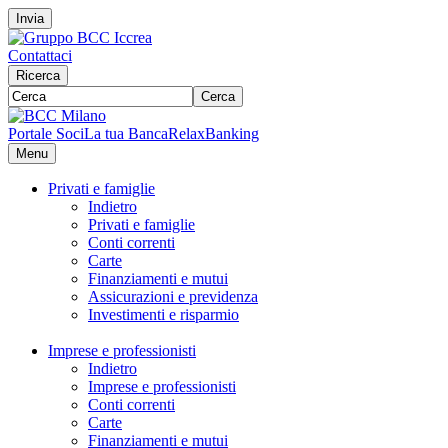
Invia
Contattaci
Ricerca
Cerca
Portale Soci
La tua Banca
RelaxBanking
Menu
Privati e famiglie
Indietro
Privati e famiglie
Conti correnti
Carte
Finanziamenti e mutui
Assicurazioni e previdenza
Investimenti e risparmio
Imprese e professionisti
Indietro
Imprese e professionisti
Conti correnti
Carte
Finanziamenti e mutui