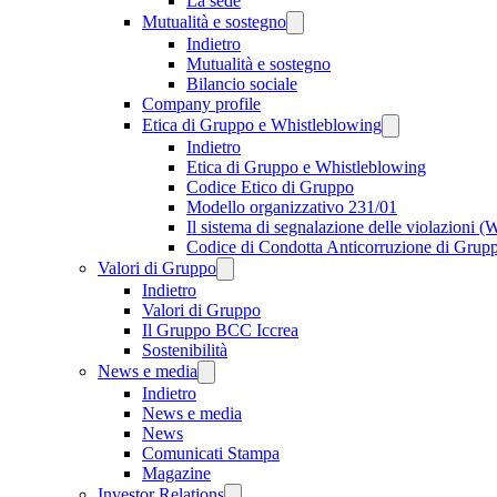
La sede
Mutualità e sostegno
Indietro
Mutualità e sostegno
Bilancio sociale
Company profile
Etica di Gruppo e Whistleblowing
Indietro
Etica di Gruppo e Whistleblowing
Codice Etico di Gruppo
Modello organizzativo 231/01
Il sistema di segnalazione delle violazioni 
Codice di Condotta Anticorruzione di Grup
Valori di Gruppo
Indietro
Valori di Gruppo
Il Gruppo BCC Iccrea
Sostenibilità
News e media
Indietro
News e media
News
Comunicati Stampa
Magazine
Investor Relations