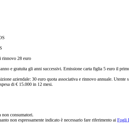
POS
OS
i rinnovo 28 euro
o e gratuita gli anni successivi. Emissione carta figlia 5 euro il primo 
ione aziendale: 30 euro quota associativa e rinnovo annuale. Utente si
spesa di € 15.000 in 12 mesi.
la non consumatori.
r quanto non espressamente indicato è necessario fare riferimento ai
Fogli 