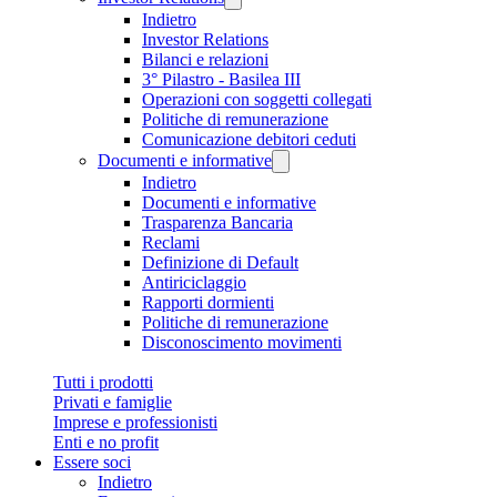
Indietro
Investor Relations
Bilanci e relazioni
3° Pilastro - Basilea III
Operazioni con soggetti collegati
Politiche di remunerazione
Comunicazione debitori ceduti
Documenti e informative
Indietro
Documenti e informative
Trasparenza Bancaria
Reclami
Definizione di Default
Antiriciclaggio
Rapporti dormienti
Politiche di remunerazione
Disconoscimento movimenti
Tutti i prodotti
Privati e famiglie
Imprese e professionisti
Enti e no profit
Essere soci
Indietro