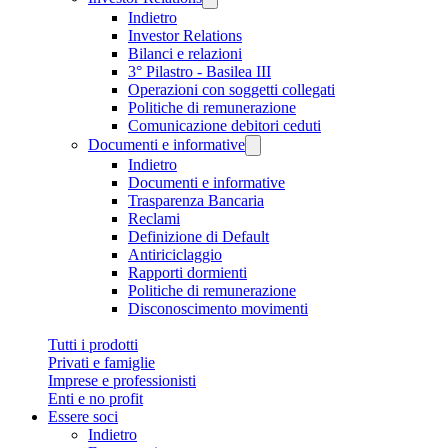
Indietro
Investor Relations
Bilanci e relazioni
3° Pilastro - Basilea III
Operazioni con soggetti collegati
Politiche di remunerazione
Comunicazione debitori ceduti
Documenti e informative
Indietro
Documenti e informative
Trasparenza Bancaria
Reclami
Definizione di Default
Antiriciclaggio
Rapporti dormienti
Politiche di remunerazione
Disconoscimento movimenti
Tutti i prodotti
Privati e famiglie
Imprese e professionisti
Enti e no profit
Essere soci
Indietro