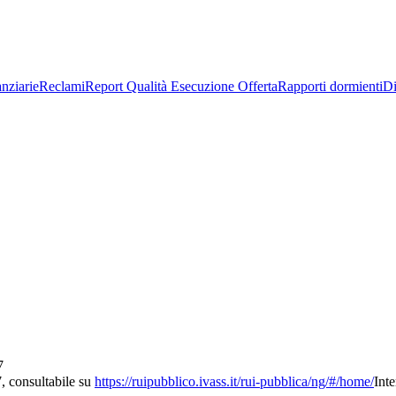
nziarie
Reclami
Report Qualità Esecuzione Offerta
Rapporti dormienti
Di
7
, consultabile su
https://ruipubblico.ivass.it/rui-pubblica/ng/#/home/
Int