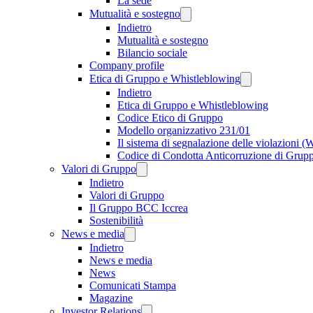
La sede
Mutualità e sostegno
Indietro
Mutualità e sostegno
Bilancio sociale
Company profile
Etica di Gruppo e Whistleblowing
Indietro
Etica di Gruppo e Whistleblowing
Codice Etico di Gruppo
Modello organizzativo 231/01
Il sistema di segnalazione delle violazioni 
Codice di Condotta Anticorruzione di Grup
Valori di Gruppo
Indietro
Valori di Gruppo
Il Gruppo BCC Iccrea
Sostenibilità
News e media
Indietro
News e media
News
Comunicati Stampa
Magazine
Investor Relations