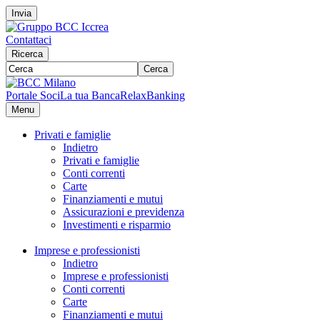
Invia
Contattaci
Ricerca
Cerca
Portale Soci
La tua Banca
RelaxBanking
Menu
Privati e famiglie
Indietro
Privati e famiglie
Conti correnti
Carte
Finanziamenti e mutui
Assicurazioni e previdenza
Investimenti e risparmio
Imprese e professionisti
Indietro
Imprese e professionisti
Conti correnti
Carte
Finanziamenti e mutui