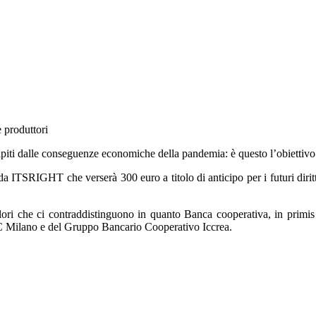
 produttori
colpiti dalle conseguenze economiche della pandemia: è questo l’obiett
ati da ITSRIGHT che verserà 300 euro a titolo di anticipo per i futuri d
ri che ci contraddistinguono in quanto Banca cooperativa, in primis il 
 Milano e del Gruppo Bancario Cooperativo Iccrea.