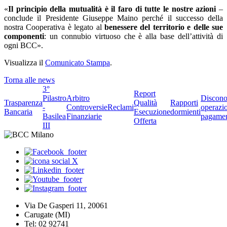
«
Il principio della mutualità è il faro di tutte le nostre azioni
–
conclude il Presidente Giuseppe Maino perché il successo della
nostra Cooperativa è
legato al
benessere del territorio e delle sue
componenti
: un connubio virtuoso che è alla base dell’attività di
ogni BCC».
Visualizza il
Comunicato Stampa
.
Torna alle news
3°
Report
Pilastro
Arbitro
Discono
Trasparenza
Qualità
Rapporti
-
Controversie
Reclami
operazio
Bancaria
Esecuzione
dormienti
Basilea
Finanziarie
pagame
Offerta
III
Via De Gasperi 11, 20061
Carugate (MI)
Tel: 02 92741