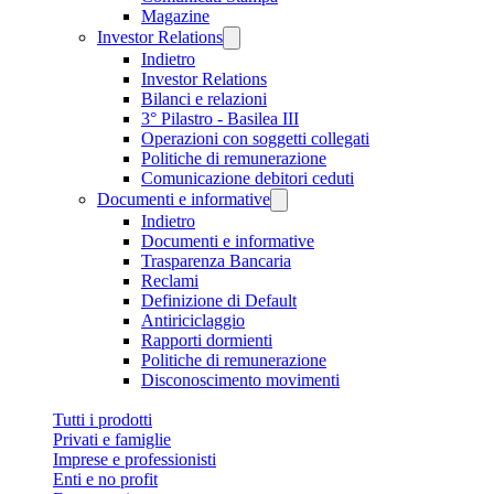
Magazine
Investor Relations
Indietro
Investor Relations
Bilanci e relazioni
3° Pilastro - Basilea III
Operazioni con soggetti collegati
Politiche di remunerazione
Comunicazione debitori ceduti
Documenti e informative
Indietro
Documenti e informative
Trasparenza Bancaria
Reclami
Definizione di Default
Antiriciclaggio
Rapporti dormienti
Politiche di remunerazione
Disconoscimento movimenti
Tutti i prodotti
Privati e famiglie
Imprese e professionisti
Enti e no profit