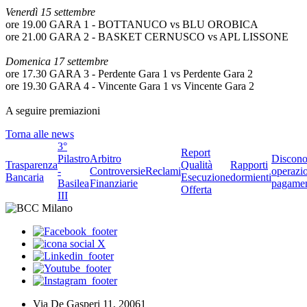
Venerdì 15 settembre
ore 19.00 GARA 1 - BOTTANUCO vs BLU OROBICA
ore 21.00 GARA 2 - BASKET CERNUSCO vs APL LISSONE
Domenica 17 settembre
ore 17.30 GARA 3 - Perdente Gara 1 vs Perdente Gara 2
ore 19.30 GARA 4 - Vincente Gara 1 vs Vincente Gara 2
A seguire premiazioni
Torna alle news
3°
Report
Pilastro
Arbitro
Discono
Trasparenza
Qualità
Rapporti
-
Controversie
Reclami
operazio
Bancaria
Esecuzione
dormienti
Basilea
Finanziarie
pagame
Offerta
III
Via De Gasperi 11, 20061