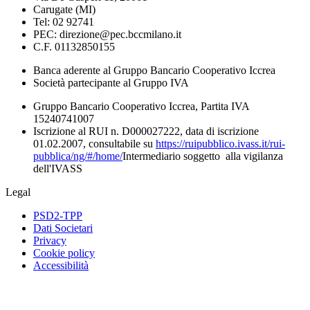
Carugate (MI)
Tel: 02 92741
PEC: direzione@pec.bccmilano.it
C.F. 01132850155
Banca aderente al Gruppo Bancario Cooperativo Iccrea
Società partecipante al Gruppo IVA
Gruppo Bancario Cooperativo Iccrea, Partita IVA
15240741007
Iscrizione al RUI n. D000027222, data di iscrizione
01.02.2007, consultabile su
https://ruipubblico.ivass.it/rui-
pubblica/ng/#/home/
Intermediario soggetto alla vigilanza
dell'IVASS
Legal
PSD2-TPP
Dati Societari
Privacy
Cookie policy
Accessibilità