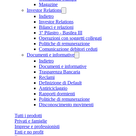
Magazine
Investor Relations
Indietro
Investor Relations
Bilanci e relazioni
3° Pilastro - Basilea III
Operazioni con soggetti collegati
Politiche di remunerazione
Comunicazione debitori ceduti
Documenti e informative
Indietro
Documenti e informative
Trasparenza Bancaria
Reclami
Definizione di Default
Antiriciclaggio
Rapporti dormienti
Politiche di remunerazione
Disconoscimento movimenti
Tutti i prodotti
Privati e famiglie
Imprese e professionisti
Enti e no profit