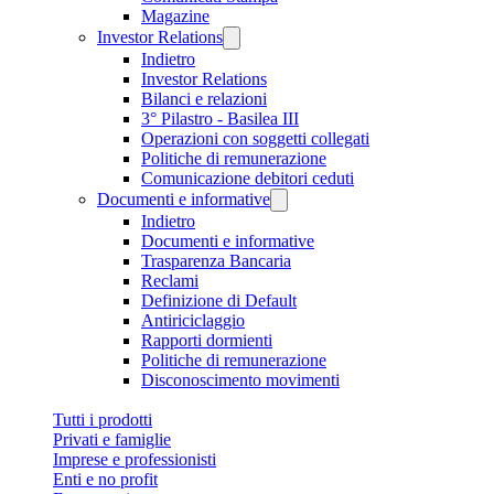
Magazine
Investor Relations
Indietro
Investor Relations
Bilanci e relazioni
3° Pilastro - Basilea III
Operazioni con soggetti collegati
Politiche di remunerazione
Comunicazione debitori ceduti
Documenti e informative
Indietro
Documenti e informative
Trasparenza Bancaria
Reclami
Definizione di Default
Antiriciclaggio
Rapporti dormienti
Politiche di remunerazione
Disconoscimento movimenti
Tutti i prodotti
Privati e famiglie
Imprese e professionisti
Enti e no profit