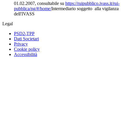
01.02.2007, consultabile su
https://ruipubblico.ivass.it/rui-
pubblica/ng/#/home/
Intermediario soggetto alla vigilanza
dell'IVASS
Legal
PSD2-TPP
Dati Societari
Privacy
Cookie policy
Accessibilità