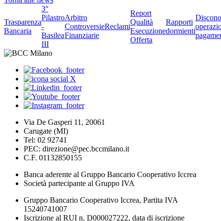
3°
Report
Pilastro
Arbitro
Discono
Trasparenza
Qualità
Rapporti
-
Controversie
Reclami
operazio
Bancaria
Esecuzione
dormienti
Basilea
Finanziarie
pagame
Offerta
III
Via De Gasperi 11, 20061
Carugate (MI)
Tel: 02 92741
PEC: direzione@pec.bccmilano.it
C.F. 01132850155
Banca aderente al Gruppo Bancario Cooperativo Iccrea
Società partecipante al Gruppo IVA
Gruppo Bancario Cooperativo Iccrea, Partita IVA
15240741007
Iscrizione al RUI n. D000027222, data di iscrizione