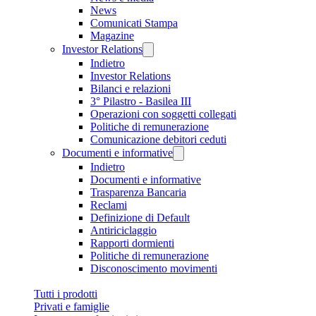
News
Comunicati Stampa
Magazine
Investor Relations
Indietro
Investor Relations
Bilanci e relazioni
3° Pilastro - Basilea III
Operazioni con soggetti collegati
Politiche di remunerazione
Comunicazione debitori ceduti
Documenti e informative
Indietro
Documenti e informative
Trasparenza Bancaria
Reclami
Definizione di Default
Antiriciclaggio
Rapporti dormienti
Politiche di remunerazione
Disconoscimento movimenti
Tutti i prodotti
Privati e famiglie