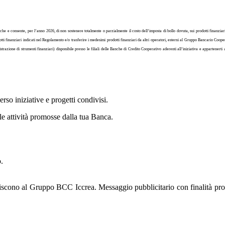
fisiche e consente, per l’anno 2026, di non sostenere totalmente o parzialmente il costo dell’imposta di bollo dovuta, sui prodotti finanz
ti finanziari indicati nel Regolamento e/o trasferire i medesimi prodotti finanziari da altri operatori, esterni al Gruppo Bancario Cooperat
ministrazione di strumenti finanziari) disponibile presso le filiali delle Banche di Credito Cooperativo aderenti all’iniziativa e apparten
so iniziative e progetti condivisi.
e le attività promosse dalla tua Banca.
.
riscono al Gruppo BCC Iccrea. Messaggio pubblicitario con finalità pro