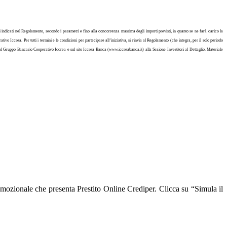
iari indicati nel Regolamento, secondo i parametri e fino alla concorrenza massima degli importi previsti, in quanto se ne farà carico la
ivo Iccrea. Per tutti i termini e le condizioni per partecipare all’iniziativa, si rinvia al Regolamento (che integra, per il solo periodo
erti al Gruppo Bancario Cooperativo Iccrea e sul sito Iccrea Banca (www.iccreabanca.it) alla Sezione Investitori al Dettaglio. Materiale
mozionale che presenta Prestito Online Crediper. Clicca su “Simula il