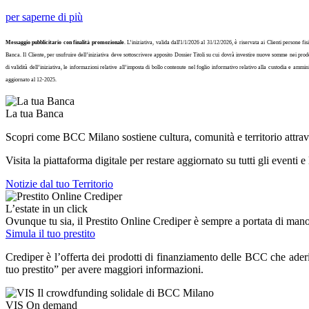
per saperne di più
Messaggio pubblicitario con finalità promozionale
. L’iniziativa, valida dall'1/1/2026 al 31/12/2026, è riservata ai Clienti persone 
Banca. Il Cliente, per usufruire dell’iniziativa deve sottoscrivere apposito Dossier Titoli su cui dovrà investire nuove somme nei prodot
di validità dell’iniziativa, le informazioni relative all’imposta di bollo contenute nel foglio informativo relativo alla custodia e am
aggiornato al 12-2025.
La tua Banca
Scopri come BCC Milano sostiene cultura, comunità e territorio attraver
Visita la piattaforma digitale per restare aggiornato su tutti gli eventi 
Notizie dal tuo Territorio
L’estate in un click
Ovunque tu sia, il Prestito Online Crediper è sempre a portata di mano
Simula il tuo prestito
Crediper è l’offerta dei prodotti di finanziamento delle BCC che ade
tuo prestito” per avere maggiori informazioni.
VIS On demand