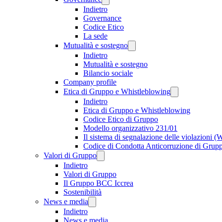
Indietro
Governance
Codice Etico
La sede
Mutualità e sostegno
Indietro
Mutualità e sostegno
Bilancio sociale
Company profile
Etica di Gruppo e Whistleblowing
Indietro
Etica di Gruppo e Whistleblowing
Codice Etico di Gruppo
Modello organizzativo 231/01
Il sistema di segnalazione delle violazioni 
Codice di Condotta Anticorruzione di Grup
Valori di Gruppo
Indietro
Valori di Gruppo
Il Gruppo BCC Iccrea
Sostenibilità
News e media
Indietro
News e media