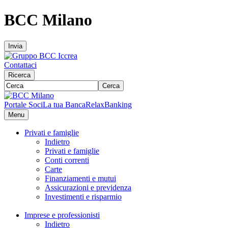
BCC Milano
Invia
Contattaci
Ricerca
Cerca
Portale Soci
La tua Banca
RelaxBanking
Menu
Privati e famiglie
Indietro
Privati e famiglie
Conti correnti
Carte
Finanziamenti e mutui
Assicurazioni e previdenza
Investimenti e risparmio
Imprese e professionisti
Indietro