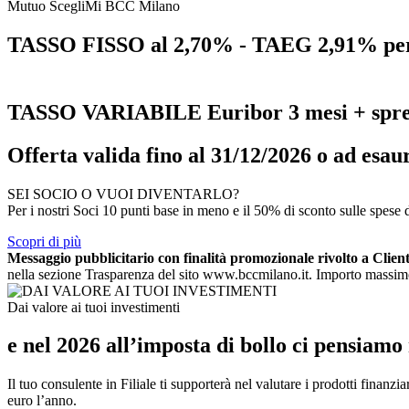
Mutuo ScegliMi BCC Milano
TASSO FISSO
al 2,70% - TAEG 2,91% per 
TASSO VARIABILE
Euribor 3 mesi + spr
Offerta valida fino al 31/12/2026 o ad esau
SEI SOCIO O VUOI DIVENTARLO?
Per i nostri Soci 10 punti base in meno e il 50% di sconto sulle spese di
Scopri di più
Messaggio pubblicitario con finalità promozionale rivolto a Clien
nella sezione Trasparenza del sito www.bccmilano.it. Importo massimo f
Dai valore ai tuoi investimenti
e nel 2026 all’imposta di bollo ci pensiamo 
Il tuo consulente in Filiale ti supporterà nel valutare i prodotti finanz
euro l’anno.