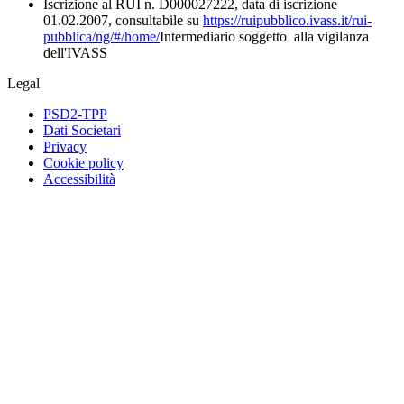
Iscrizione al RUI n. D000027222, data di iscrizione
01.02.2007, consultabile su
https://ruipubblico.ivass.it/rui-
pubblica/ng/#/home/
Intermediario soggetto alla vigilanza
dell'IVASS
Legal
PSD2-TPP
Dati Societari
Privacy
Cookie policy
Accessibilità