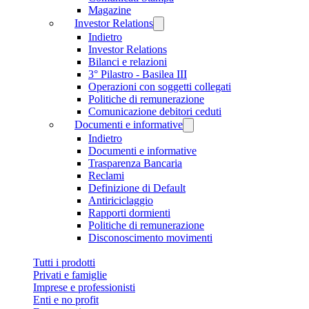
Magazine
Investor Relations
Indietro
Investor Relations
Bilanci e relazioni
3° Pilastro - Basilea III
Operazioni con soggetti collegati
Politiche di remunerazione
Comunicazione debitori ceduti
Documenti e informative
Indietro
Documenti e informative
Trasparenza Bancaria
Reclami
Definizione di Default
Antiriciclaggio
Rapporti dormienti
Politiche di remunerazione
Disconoscimento movimenti
Tutti i prodotti
Privati e famiglie
Imprese e professionisti
Enti e no profit