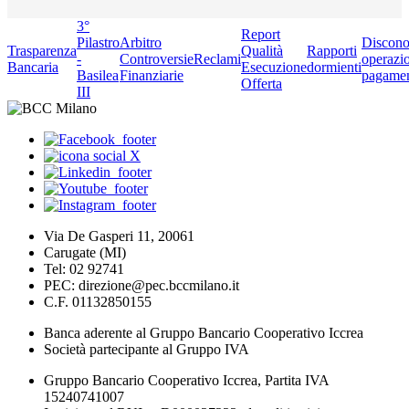
3°
Report
Pilastro
Arbitro
Discono
Trasparenza
Qualità
Rapporti
-
Controversie
Reclami
operazio
Bancaria
Esecuzione
dormienti
Basilea
Finanziarie
pagame
Offerta
III
Via De Gasperi 11, 20061
Carugate (MI)
Tel: 02 92741
PEC: direzione@pec.bccmilano.it
C.F. 01132850155
Banca aderente al Gruppo Bancario Cooperativo Iccrea
Società partecipante al Gruppo IVA
Gruppo Bancario Cooperativo Iccrea, Partita IVA
15240741007