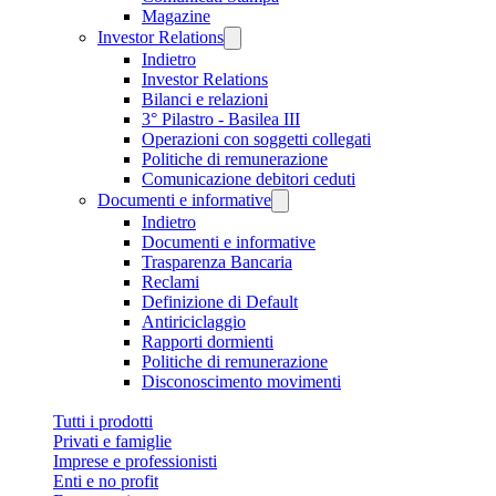
Magazine
Investor Relations
Indietro
Investor Relations
Bilanci e relazioni
3° Pilastro - Basilea III
Operazioni con soggetti collegati
Politiche di remunerazione
Comunicazione debitori ceduti
Documenti e informative
Indietro
Documenti e informative
Trasparenza Bancaria
Reclami
Definizione di Default
Antiriciclaggio
Rapporti dormienti
Politiche di remunerazione
Disconoscimento movimenti
Tutti i prodotti
Privati e famiglie
Imprese e professionisti
Enti e no profit