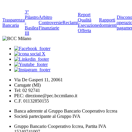
3°
Report
Pilastro
Arbitro
Discono
Trasparenza
Qualità
Rapporti
-
Controversie
Reclami
operazio
Bancaria
Esecuzione
dormienti
Basilea
Finanziarie
pagame
Offerta
III
Via De Gasperi 11, 20061
Carugate (MI)
Tel: 02 92741
PEC: direzione@pec.bccmilano.it
C.F. 01132850155
Banca aderente al Gruppo Bancario Cooperativo Iccrea
Società partecipante al Gruppo IVA
Gruppo Bancario Cooperativo Iccrea, Partita IVA
15240741007